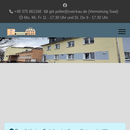
+49 375 661168
grit.poller@zwickau.de (Vermietung Saal)
Mo, Mi, Fr 11 - 17:30 Uhr und Di, Do 9 - 17:30 Uhr