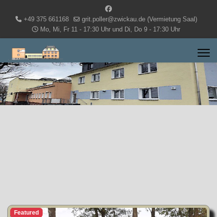
+49 375 661168
grit.poller@zwickau.de (Vermietung Saal)
Mo, Mi, Fr 11 - 17:30 Uhr und Di, Do 9 - 17:30 Uhr
Featured