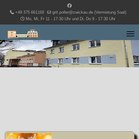
+49 375 661168
grit.poller@zwickau.de (Vermietung Saal)
Mo, Mi, Fr 11 - 17:30 Uhr und Di, Do 9 - 17:30 Uhr